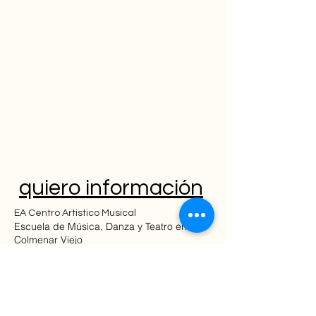
quiero información
EA Centro Artístico Musical
Escuela de Música, Danza y Teatro en
Colmenar Viejo
Clases para niños, jóvenes y adultos.
Piano
Guitarra
Violín
Violonchelo